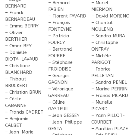
– Bernard
– Muriel
BERNARD
FABIEN
MIERMON
– Franck
– Florent FAVARD
– David MORENO
BERNARDEAU
– François
– Chantal
– Emma BERRY
FONTEYNE
MOULENQ
– Olivier
– Patricia
– Sandra MURA
BERTHIER
FOURCY
– Christophe
– Omar BEY
– Bertrand
ONFRAY
– Danielle
FOURRE
– Michèle
BIOTA-LAVAUD
– Stéphane
PARIGOT
– Christiane
FROIDBISE
– Fabrice
BLANCHARD
– Georges
PELLETAN
– Thibaut
GAGNON
– Sandra PENEL
BRUCKERT
– Véronique
– Marine PERRIN
– Christian BRUN
GARREAU
– Francis PICARD
– Cécile
– Céline
– Murielle
CABANNE
GASTEUIL
PICARD
– Francis CADRET
– Jean GESSEY
– Yann PILLOT-
– Benjamin
– Jean-Philippe
COURBET
CALBET
GESTA
– Aurélien PLAZE
– Jean-Marie