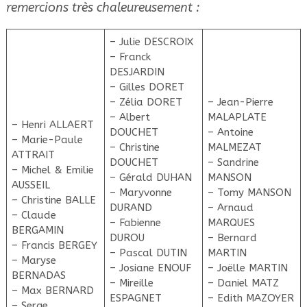
remercions très chaleureusement :
– Julie DESCROIX
– Franck
DESJARDIN
– Gilles DORET
– Zélia DORET
– Jean-Pierre
– Albert
MALAPLATE
– Henri ALLAERT
DOUCHET
– Antoine
– Marie-Paule
– Christine
MALMEZAT
ATTRAIT
DOUCHET
– Sandrine
– Michel & Emilie
– Gérald DUHAN
MANSON
AUSSEIL
– Maryvonne
– Tomy MANSON
– Christine BALLE
DURAND
– Arnaud
– Claude
– Fabienne
MARQUES
BERGAMIN
DUROU
– Bernard
– Francis BERGEY
– Pascal DUTIN
MARTIN
– Maryse
– Josiane ENOUF
– Joëlle MARTIN
BERNADAS
– Mireille
– Daniel MATZ
– Max BERNARD
ESPAGNET
– Edith MAZOYER
– Serge