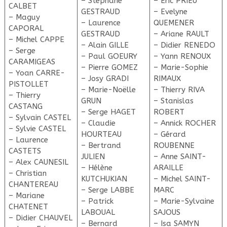
– Stéphane
– Eric PRIEU
CALBET
GESTRAUD
– Evelyne
– Maguy
– Laurence
QUEMENER
CAPORAL
GESTRAUD
– Ariane RAULT
– Michel CAPPE
– Alain GILLE
– Didier RENEDO
– Serge
– Paul GOEURY
– Yann RENOUX
CARAMIGEAS
– Pierre GOMEZ
– Marie-Sophie
– Yoan CARRE-
– Josy GRADI
RIMAUX
PISTOLLET
– Marie-Noëlle
– Thierry RIVA
– Thierry
GRUN
– Stanislas
CASTANG
– Serge HAGET
ROBERT
– Sylvain CASTEL
– Claudie
– Annick ROCHER
– Sylvie CASTEL
HOURTEAU
– Gérard
– Laurence
– Bertrand
ROUBENNE
CASTETS
JULIEN
– Anne SAINT-
– Alex CAUNESIL
– Hélène
ARAILLE
– Christian
KUTCHUKIAN
– Michel SAINT-
CHANTEREAU
– Serge LABBE
MARC
– Mariane
– Patrick
– Marie-Sylvaine
CHATENET
LABOUAL
SAJOUS
– Didier CHAUVEL
– Bernard
– Isa SAMYN